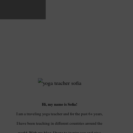
Hi, my name is Sofia!
I am a traveling yoga teacher and for the past 6+ years,
I have been teaching in different countries around the
world. With my blog, I hope to inspire you and give